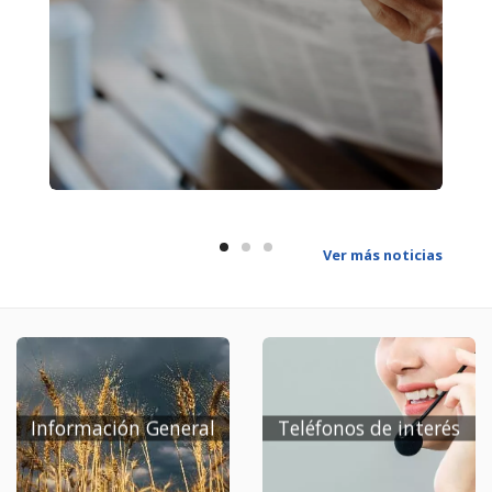
aprovechamiento cinegético del coto de caza BU-
10.752, por subasta, con un único criterio de
adjudicación al mejor precio. La consulta de dicho
documento puede realizarse en el siguiente
enlace: Pliego de Cláusulas Administrativas
Particulares para la adjudicación del
aprovechamiento cinegético del coto de caza BU-
10.752
Ver más noticias
Información General
Teléfonos de interés