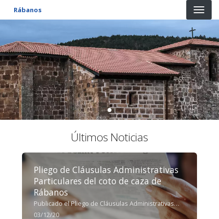
Pasar al contenido principal
Rábanos
Últimos Noticias
Pliego de Cláusulas Administrativas
Particulares del coto de caza de
Rábanos
Publicado el Pliego de Cláusulas Administrativas
Particulares para la adjudicación del
03/12/20